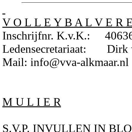
V O L
L
E Y B A L V E R E
Inschrijfnr.
K.v.K.
:
4063
Ledensecretariaat:
Dirk 
Mail: info@vva-alkmaar.nl
M U L I E R
S.V.P. INVULLEN IN B