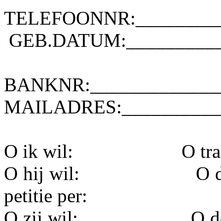
TELEFOONNR:_________
GEB.DATUM:__________
BANKNR:______________
MAILADRES:__________
O ik wil:
O tr
O hij wil:
O 
petitie per:­
O zij wil:
O d