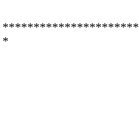
**********************
*