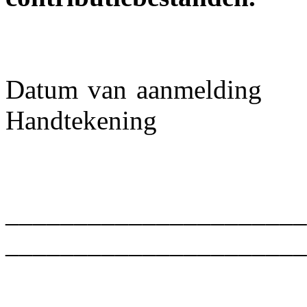
Datum van
aanmelding
Handtekening
______________________
______________________